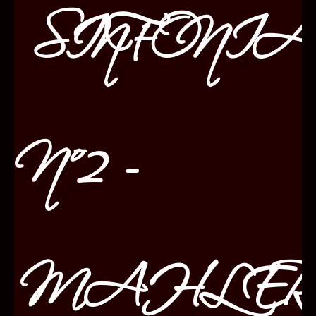
SINFONIA
Nº2 -
MAHLER