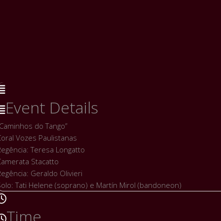
Event Details
“Caminhos do Tango”
Coral Vozes Paulistanas
Regência: Teresa Longatto
Camerata Stacatto
egência: Geraldo Olivieri
olo: Tati Helene (soprano) e Martín Mirol (bandoneon)
Time