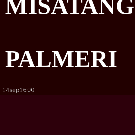
MISATA
PALMERI
14
sep
16:00