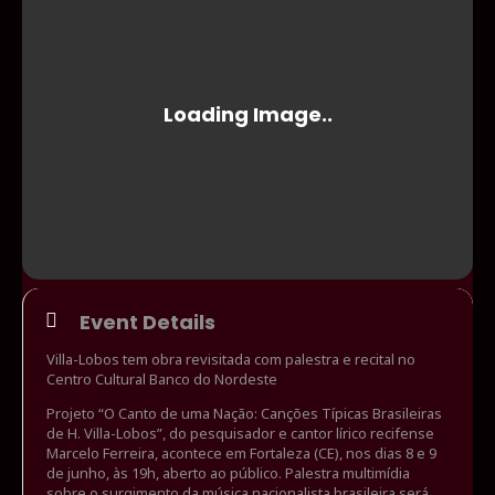
Event Details
Villa-Lobos tem obra revisitada com palestra e recital no
Centro Cultural Banco do Nordeste
Projeto “O Canto de uma Nação: Canções Típicas Brasileiras
de H. Villa-Lobos”, do pesquisador e cantor lírico recifense
Marcelo Ferreira, acontece em Fortaleza (CE), nos dias 8 e 9
de junho, às 19h, aberto ao público. Palestra multimídia
sobre o surgimento da música nacionalista brasileira será