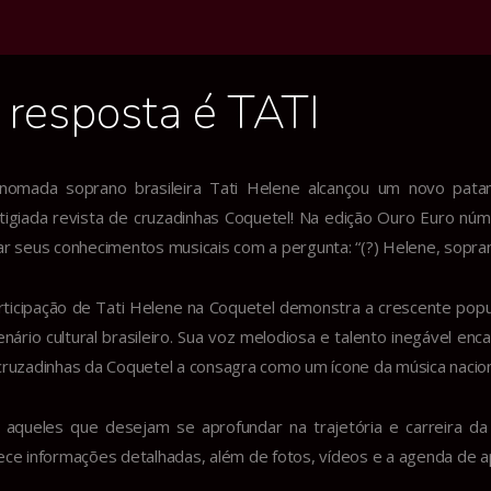
 resposta é TATI
nomada soprano brasileira Tati Helene alcançou um novo pata
tigiada revista de cruzadinhas Coquetel! Na edição Ouro Euro n
ar seus conhecimentos musicais com a pergunta: “(?) Helene, soprano 
rticipação de Tati Helene na Coquetel demonstra a crescente popu
enário cultural brasileiro. Sua voz melodiosa e talento inegável en
cruzadinhas da Coquetel a consagra como um ícone da música nacion
 aqueles que desejam se aprofundar na trajetória e carreira da 
ece informações detalhadas, além de fotos, vídeos e a agenda de 