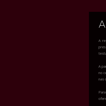
A
Biografia
Agenda
A re
Falando sobre
pres
test
Repertório
Galeria
A pa
Download
no c
nas 
Contato
Redes
Para
ofer