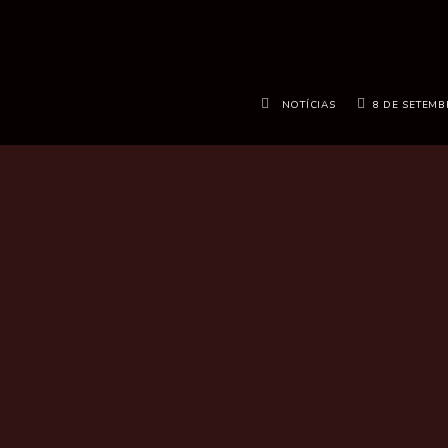
NOTÍCIAS
8 DE SETEMB
Destaques
Mês atual