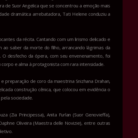
gura de Suor Angelica que se concentrou a emoção mais
dade dramática arrebatadora, Tati Helene conduziu a
antes da récita. Cantando com um lirismo delicado e
ao saber da morte do filho, arrancando lágrimas da
e. O desfecho da ópera, com seu envenenamento, foi
u corpo e alma à protagonista com rara intensidade.
 e preparação de coro da maestrina Snizhana Drahan,
icada construção cênica, que colocou em evidência o
 pela sociedade.
a (Zia Principessa), Anita Furlan (Suor Genovieffa),
Daphne Oliveira (Maestra delle Novizie), entre outras
etivo.