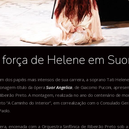
 força de Helene em Suo
m dos papéis mais intensos de sua carreira, a soprano Tati Helen
onagem-título da ópera
Suor Angelica
, de Giacomo Puccini, aprese
ibeirão Preto. A montagem, realizada no ano do centenário de mort
eto “A Caminho do Interior”, em correalização com o Consulado Geral 
Paolo.
era, encenada com a Orquestra Sinfônica de Ribeirão Preto sob a