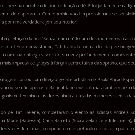
ico com sua narrativa de dor, redenção e fé. E foi justamente na fi
ente do espetáculo. Com domínio vocal impressionante e sensibili
eia por uma verdadeira jornada interior.
interpretação da ária “Senza mamma” foi um dos momentos mais toc
esmo tempo devastador, Tati traduziu toda a dor da personagem 
eia com sua entrega visceral e sua voz profundamente comovent
a mais impactante graças à força interpretativa da soprano, que de
ntagem contou com direção geral e artística de Paulo Abrão Esper
stacou-se não apenas pela qualidade musical, mas também pela del
agonismo feminino e as dores ainda atuais das mulheres silenciadas
ado de Tati Helene, completaram o elenco as solistas Andreia Souz
tina Modé (Badessa), Carla Barreto (Suora Zelatrice e Infermiera), 
des vozes femininas, compondo um espetáculo de forte impacto col