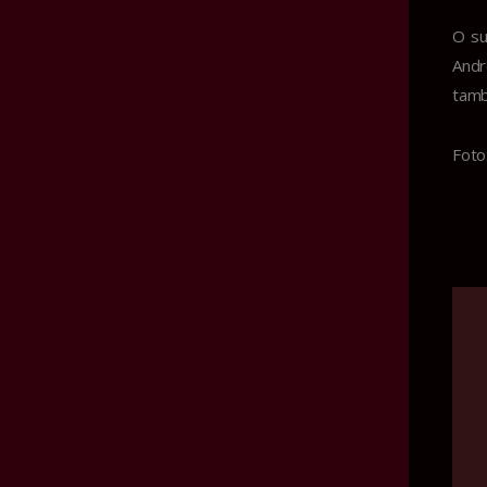
O su
Andr
tamb
Foto