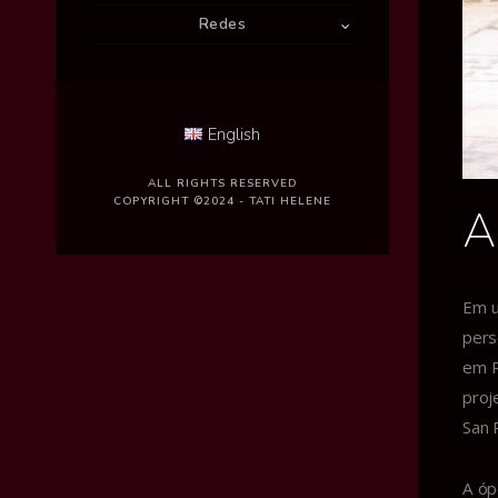
Redes
English
ALL RIGHTS RESERVED
COPYRIGHT ©2024 - TATI HELENE
A
Em u
pers
em R
proj
San 
A óp