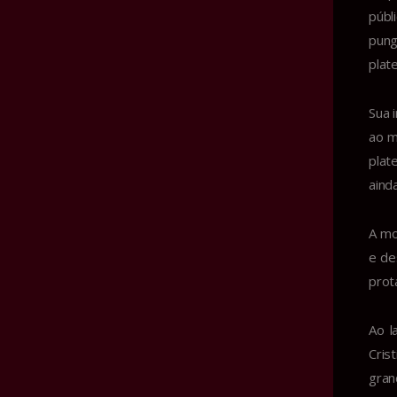
públ
pung
plat
Sua 
ao m
plat
aind
A mo
e de
prot
Ao l
Cris
gran