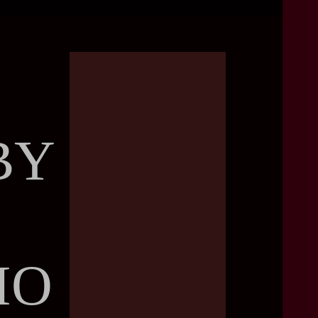
BY
Destaques
IO